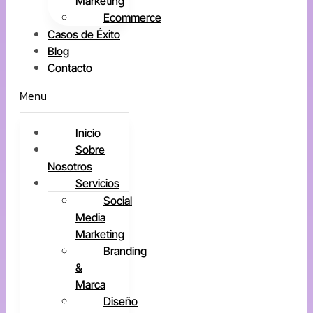
Marketing
Ecommerce
Casos de Éxito
Blog
Contacto
Menu
Inicio
Sobre
Nosotros
Servicios
Social
Media
Marketing
Branding
&
Marca
Diseño