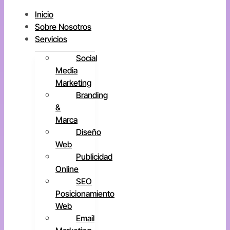
Inicio
Sobre Nosotros
Servicios
Social
Media
Marketing
Branding
&
Marca
Diseño
Web
Publicidad
Online
SEO
Posicionamiento
Web
Email