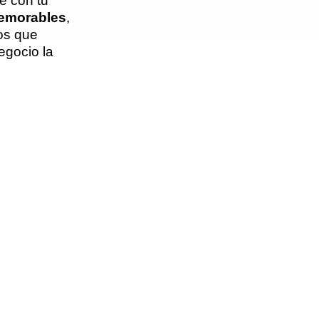
e con tu
emorables
,
cos que
egocio la